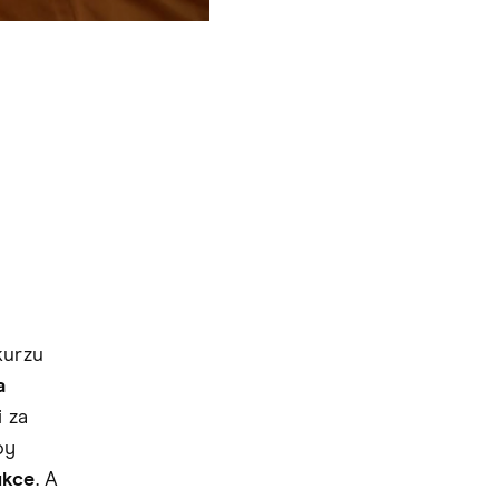
kurzu
a
i za
py
ukce
. A