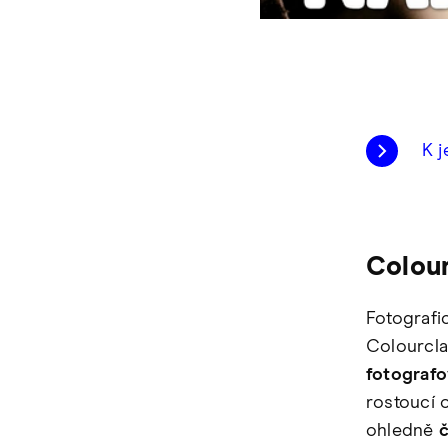
K 
Colour
Fotografi
Colourcla
fotografo
rostoucí 
ohledně
č