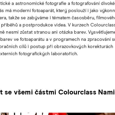
ické a astronomické fotografie a fotografování divoké
ás má moderní fotoaparát, který poslouží i jako výkon
ra, takže se zabýváme i tématem časosběru, filmové
 příběhů a postprodukce videa. V kurzech Colourclas
ě nesmí zůstat stranou ani otázka barev. Vysvětlujem
 barev ve fotoaparátu a v programech na zpracování s
ibračních cílů i postup při obrazovkových korekturách
xterních fotografických laboratořích.
st se všemi částmi Colourclass Nami