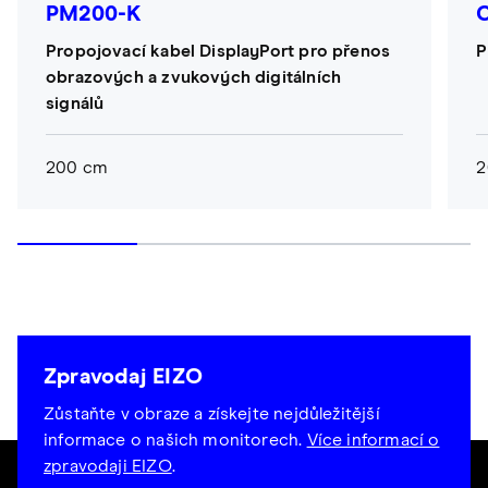
PM200-K
Propojovací kabel DisplayPort pro přenos
P
obrazových a zvukových digitálních
signálů
200 cm
2
Zpravodaj EIZO
Zůstaňte v obraze a získejte nejdůležitější
informace o našich monitorech.
Více informací o
zpravodaji EIZO
.