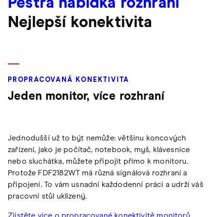
Pestrá nabídka rozhraní
Nejlepší konektivita
PROPRACOVANÁ KONEKTIVITA
Jeden monitor, více rozhraní
Jednodušší už to být nemůže: většinu koncových
zařízení, jako je počítač, notebook, myš, klávesnice
nebo sluchátka, můžete připojit přímo k monitoru.
Protože FDF2182WT má různá signálová rozhraní a
připojení. To vám usnadní každodenní práci a udrží váš
pracovní stůl uklizený.
Zjistěte více o propracované konektivitě monitorů