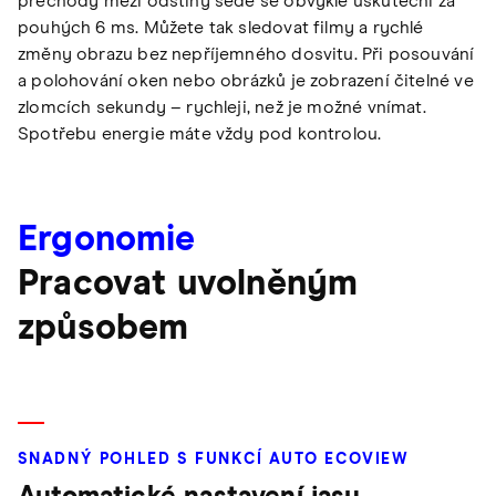
přechody mezi odstíny šedé se obvykle uskuteční za
pouhých 6 ms. Můžete tak sledovat filmy a rychlé
změny obrazu bez nepříjemného dosvitu. Při posouvání
a polohování oken nebo obrázků je zobrazení čitelné ve
zlomcích sekundy – rychleji, než je možné vnímat.
Spotřebu energie máte vždy pod kontrolou.
Ergonomie
Pracovat uvolněným
způsobem
SNADNÝ POHLED S FUNKCÍ AUTO ECOVIEW