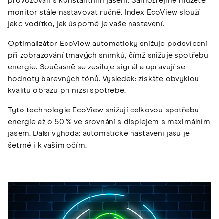
provozován s konstantním jasem. Samozřejmě můžete
monitor stále nastavovat ručně. Index EcoView slouží
jako vodítko, jak úsporné je vaše nastavení.
Optimalizátor EcoView automaticky snižuje podsvícení
při zobrazování tmavých snímků, čímž snižuje spotřebu
energie. Současně se zesiluje signál a upravují se
hodnoty barevných tónů. Výsledek: získáte obvyklou
kvalitu obrazu při nižší spotřebě.
Tyto technologie EcoView snižují celkovou spotřebu
energie až o 50 % ve srovnání s displejem s maximálním
jasem. Další výhoda: automatické nastavení jasu je
šetrné i k vašim očím.