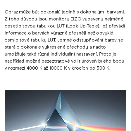
Obraz může být dokonalý jedině s dokonalými barvami.
Z toho důvodu jsou monitory EIZO vybaveny nejméně
desetibitovou tabulkou LUT (Look-Up-Table), jež převádí
informace o barvách výrazně přesněji než obvyklé
osmibitové tabulky LUT. Jemné odstupňování barev se
stará o dokonale vykreslené přechody a nadto
umožňuje také různá individuální nastavení. Proto je
například možné bezeztrátově volit úroveň bílého bodu
v rozmezí 4000 K až 10000 K v krocích po 500 K.