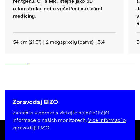
rentgenu, CT a MRI, stejně jako 3D
s
rekonstrukcí nebo vyšetření nukleární
J
medicíny.
v
R
54 cm (21,3")
2 megapixely (barva)
3:4
5
Zpravodaj EIZO
Zůstaňte v obraze a získejte nejdůležitější
informace o našich monitorech.
Více informací o
zpravodaji EIZO
.