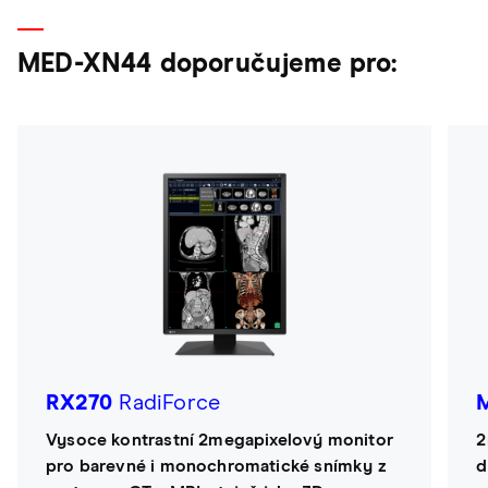
MED-XN44 doporučujeme pro:
RX270
RadiForce
Vysoce kontrastní 2megapixelový monitor
2
pro barevné i monochromatické snímky z
d