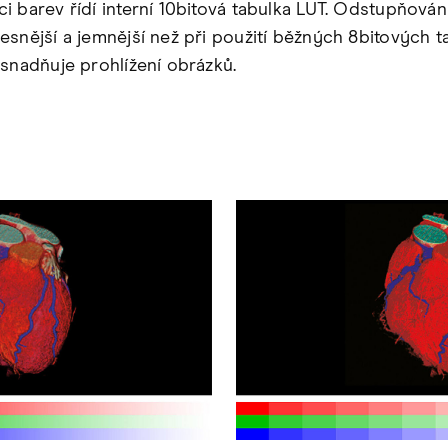
i barev řídí interní 10bitová tabulka LUT. Odstupňován
esnější a jemnější než při použití běžných 8bitových t
usnadňuje prohlížení obrázků.