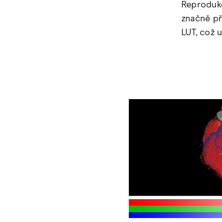
Reprodukc
značně př
LUT, což 