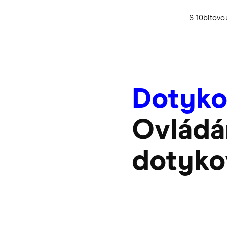
S 10bitovo
Dotyko
Ovládá
dotyk