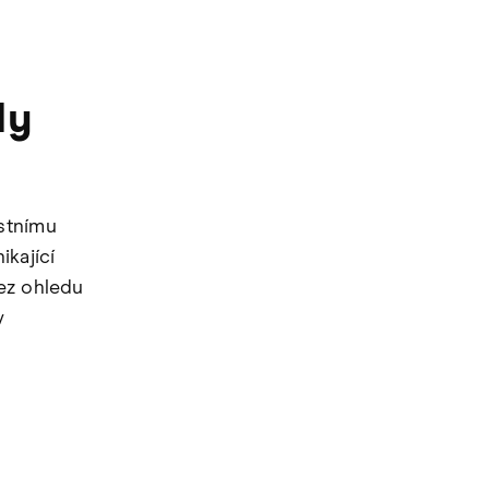
ly
stnímu
ikající
bez ohledu
v