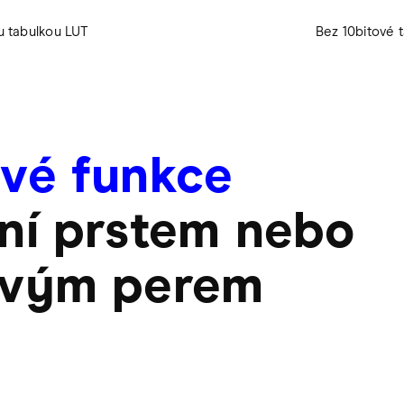
u tabulkou LUT
Bez 10bitové 
vé funkce
ní prstem nebo
ovým perem