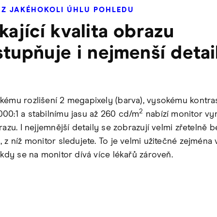
Í Z JAKÉHOKOLI ÚHLU POHLEDU
kající kvalita obrazu
stupňuje i nejmenší detai
kému rozlišení 2 megapixely (barva), vysokému kontra
2
00:1 a stabilnímu jasu až 260 cd/m
nabízí monitor vyn
razu. I nejjemnější detaily se zobrazují velmi zřetelně 
 z níž monitor sledujete. To je velmi užitečné zejména 
 kdy se na monitor dívá více lékařů zároveň.