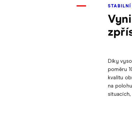
STABILN
Vyni
zpří
Díky vyso
poměru 10
kvalitu ob
na polohu,
situacích,