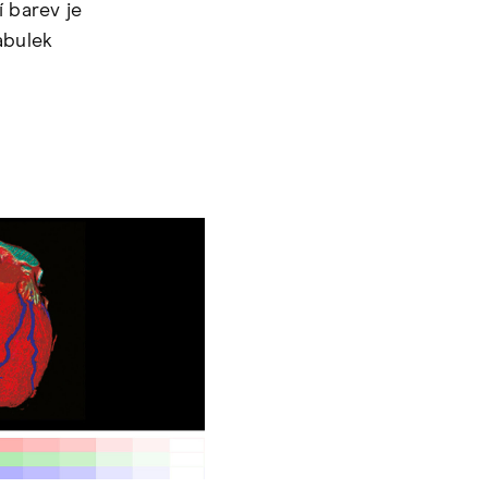
í barev je
abulek