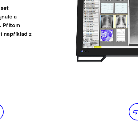
set
nulé a
. Přitom
í například z