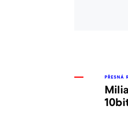
PŘESNÁ 
Mili
10bi