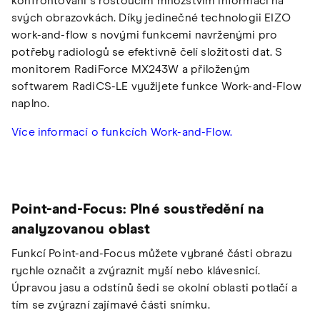
konfrontováni s rostoucím množstvím informací na
svých obrazovkách. Díky jedinečné technologii EIZO
work-and-flow s novými funkcemi navrženými pro
potřeby radiologů se efektivně čelí složitosti dat. S
monitorem RadiForce MX243W a přiloženým
softwarem RadiCS-LE využijete funkce Work-and-Flow
naplno.
Více informací o funkcích Work-and-Flow.
Point-and-Focus: Plné soustředění na
analyzovanou oblast
Funkcí Point-and-Focus můžete vybrané části obrazu
rychle označit a zvýraznit myší nebo klávesnicí.
Úpravou jasu a odstínů šedi se okolní oblasti potlačí a
tím se zvýrazní zajímavé části snímku.