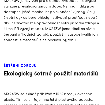
MX243W je navržen pro dlouhou životnost – obvykle
výrazně přesahující záruční dobu. Náhradní díly jsou
dostupné ještě mnoho let po skončení výroby. Celý
životní cyklus bere ohledy na životní prostředí, neboť
dlouhá životnost a opravitelnost šetří přírodní zdroje a
klima. Při vývoji modelu MX243W jsme dbali na nízké
čerpání přírodních zdrojů, používání vysoce kvalitních
součástí a materiálů a na pečlivou výrobu.
ŠETŘENÍ ZDROJŮ
Ekologicky šetrné použití materiálů
MX243W se skládá přibližně z 19 % z recyklovaného
plastu. Tím se snižuje množství plastového odpadu,