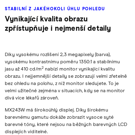
STABILNÍ Z JAKÉHOKOLI ÚHLU POHLEDU
Vynikající kvalita obrazu
zpřístupňuje i nejmenší detaily
Díky vysokému rozlišení 2,3 megapixely (barva),
vysokému kontrastnímu poměru 1350:1 a stabilnímu
2
jasu až 410 cd/m
nabízí monitor vynikající kvalitu
obrazu. I nejjemnější detaily se zobrazují velmi zřetelně
bez ohledu na polohu, z níž monitor sledujete. To je
velmi užitečné zejména v situacích, kdy se na monitor
dívá více lékařů zároveň.
MX243W má širokoúhlý displej. Díky širokému
barevnému gamutu dokáže zobrazit vysoce syté
barevné tóny, které nejsou na běžných barevných LCD
displejích viditelné.