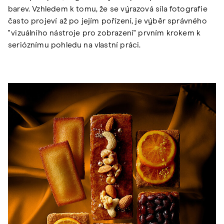
barev. Vzhledem k tomu, že se výrazová síla fotografie
často projeví až po jejím pořízení, je výběr správného
"vizuálního nástroje pro zobrazení" prvním krokem k
serióznímu pohledu na vlastní práci.