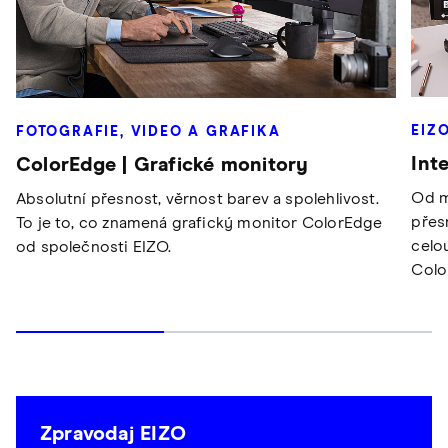
EIZ
FOTOGRAFIE, VIDEO A GRAFIKA
Int
ColorEdge | Grafické monitory
Od m
Absolutní přesnost, věrnost barev a spolehlivost.
přes
To je to, co znamená grafický monitor ColorEdge
celo
od společnosti EIZO.
Colo
Zpravodaj EIZO