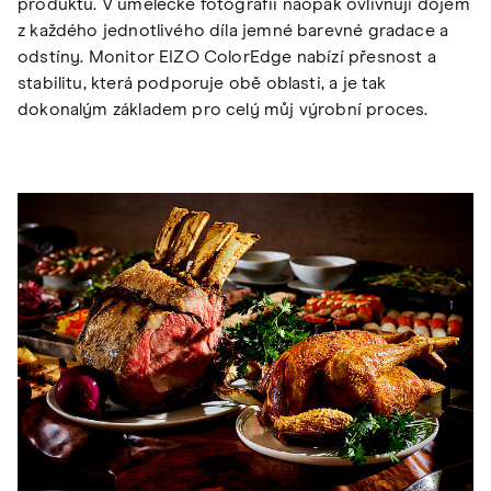
produktu. V umělecké fotografii naopak ovlivňují dojem
z každého jednotlivého díla jemné barevné gradace a
odstíny. Monitor EIZO ColorEdge nabízí přesnost a
stabilitu, která podporuje obě oblasti, a je tak
dokonalým základem pro celý můj výrobní proces.