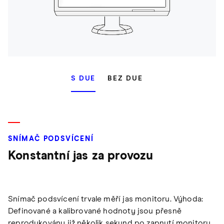
S DUE
BEZ DUE
SNÍMAČ PODSVÍCENÍ
Konstantní jas za provozu
Snímač podsvícení trvale měří jas monitoru. Výhoda:
Definované a kalibrované hodnoty jsou přesně
reprodukovány již několik sekund po zapnutí monitoru