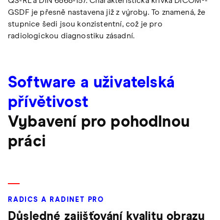
QS-RL a DIN 6868-157. Charakteristická křivka DICOM®-
GSDF je přesně nastavena již z výroby. To znamená, že
stupnice šedi jsou konzistentní, což je pro
radiologickou diagnostiku zásadní.
Software a uživatelská
přívětivost
Vybavení pro pohodlnou
práci
RADICS A RADINET PRO
Důsledné zajišťování kvality obrazu