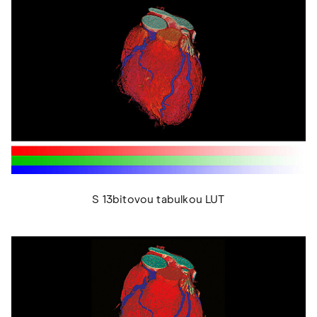
S 13bitovou tabulkou LUT