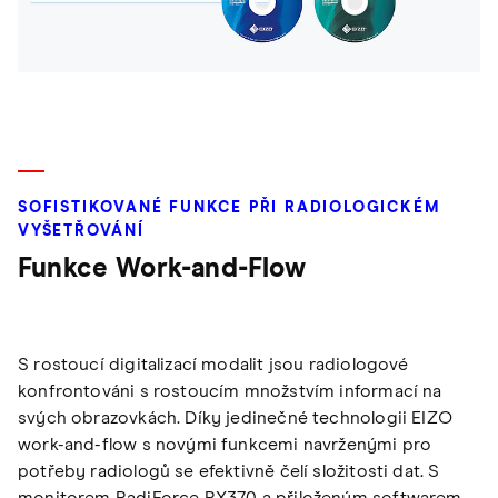
SOFISTIKOVANÉ FUNKCE PŘI RADIOLOGICKÉM
VYŠETŘOVÁNÍ
Funkce Work-and-Flow
S rostoucí digitalizací modalit jsou radiologové
konfrontováni s rostoucím množstvím informací na
svých obrazovkách. Díky jedinečné technologii EIZO
work-and-flow s novými funkcemi navrženými pro
potřeby radiologů se efektivně čelí složitosti dat. S
monitorem RadiForce RX370 a přiloženým softwarem