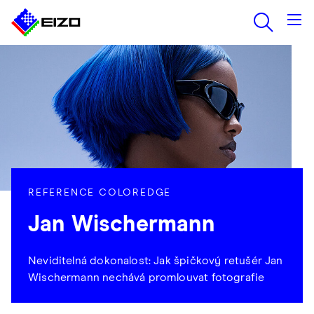
REFERENCE COLOREDGE
Jan Wischermann
Neviditelná dokonalost: Jak špičkový retušér Jan
Wischermann nechává promlouvat fotografie