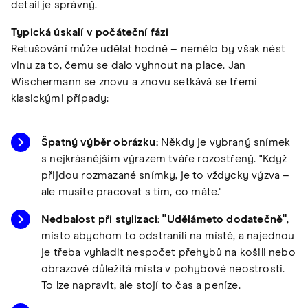
detail je správný.
Typická úskalí v počáteční fázi
Retušování může udělat hodně – nemělo by však nést
vinu za to, čemu se dalo vyhnout na place. Jan
Wischermann se znovu a znovu setkává se třemi
klasickými případy:
Špatný výběr obrázku:
Někdy je vybraný snímek
s nejkrásnějším výrazem tváře rozostřený. "Když
přijdou rozmazané snímky, je to vždycky výzva –
ale musíte pracovat s tím, co máte."
Nedbalost při stylizaci: "Uděláme
to dodatečně"
,
místo abychom to odstranili na místě, a najednou
je třeba vyhladit nespočet přehybů na košili nebo
obrazově důležitá místa v pohybové neostrosti.
To lze napravit, ale stojí to čas a peníze.