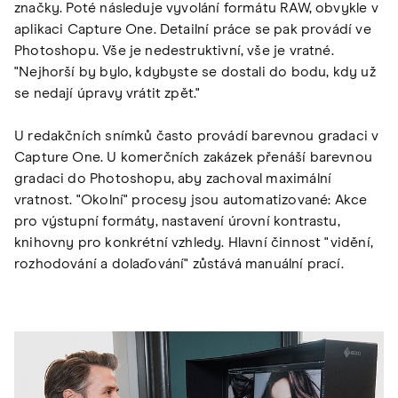
značky. Poté následuje vyvolání formátu RAW, obvykle v
aplikaci Capture One. Detailní práce se pak provádí ve
Photoshopu. Vše je nedestruktivní, vše je vratné.
"Nejhorší by bylo, kdybyste se dostali do bodu, kdy už
se nedají úpravy vrátit zpět."
U redakčních snímků často provádí barevnou gradaci v
Capture One. U komerčních zakázek přenáší barevnou
gradaci do Photoshopu, aby zachoval maximální
vratnost. "Okolní" procesy jsou automatizované: Akce
pro výstupní formáty, nastavení úrovní kontrastu,
knihovny pro konkrétní vzhledy. Hlavní činnost "vidění,
rozhodování a dolaďování" zůstává manuální prací.