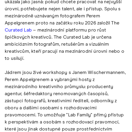
ukázala jako jasná: pokud chcete pracovat na nejvyšší
úrovni, potřebujete nejen talent, ale i přístup. Spolu s
mezinárodně uznávaným fotografem Perem
Appelgrenem proto na začátku roku 2026 založil The
Curated Lab
– mezinárodní platformu pro růst
špičkových kreativců. The Curated Lab je určena
ambiciózním fotografům, retušérům a vizuálním
kreativcům, kteří pracují na mezinárodní úrovni nebo o
to usilují.
Jádrem jsou živé workshopy s Janem Wischermannem,
Perem Appelgrenem a vybranými hosty z
mezinárodního kreativního průmyslu: producenty
agentur, šéfredaktory renomovaných časopisů,
zástupci fotografů, kreativními řediteli, odborníky z
oboru a dalšími osobami s rozhodovacími
pravomocemi. To umožňuje "Lab Family" přímý přístup
k perspektivám a osobám s rozhodovací pravomocí,
které jsou jinak dostupné pouze prostřednictvím