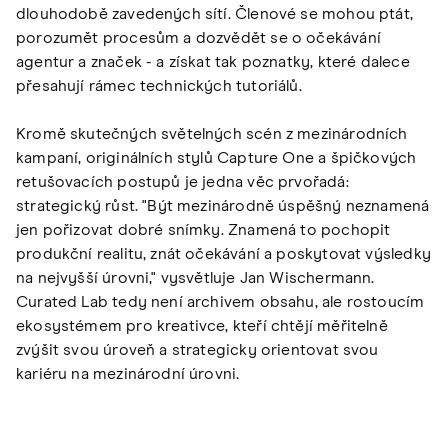
dlouhodobě zavedených sítí. Členové se mohou ptát,
porozumět procesům a dozvědět se o očekávání
agentur a značek - a získat tak poznatky, které dalece
přesahují rámec technických tutoriálů.
Kromě skutečných světelných scén z mezinárodních
kampaní, originálních stylů Capture One a špičkových
retušovacích postupů je jedna věc prvořadá:
strategický růst. "Být mezinárodně úspěšný neznamená
jen pořizovat dobré snímky. Znamená to pochopit
produkční realitu, znát očekávání a poskytovat výsledky
na nejvyšší úrovni," vysvětluje Jan Wischermann.
Curated Lab tedy není archivem obsahu, ale rostoucím
ekosystémem pro kreativce, kteří chtějí měřitelně
zvýšit svou úroveň a strategicky orientovat svou
kariéru na mezinárodní úrovni.