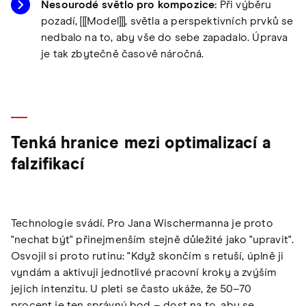
Nesourodé světlo pro kompozice:
Při výběru
pozadí, [[[Model]]], světla a perspektivních prvků se
nedbalo na to, aby vše do sebe zapadalo. Úprava
je tak zbytečně časově náročná.
Tenká hranice mezi optimalizací a
falzifikací
Technologie svádí. Pro Jana Wischermanna je proto
"nechat být" přinejmenším stejně důležité jako "upravit".
Osvojil si proto rutinu: "Když skončím s retuší, úplně ji
vyndám a aktivuji jednotlivé pracovní kroky a zvýším
jejich intenzitu. U pleti se často ukáže, že 50–70
procent je ten správný bod – dost na to, aby se