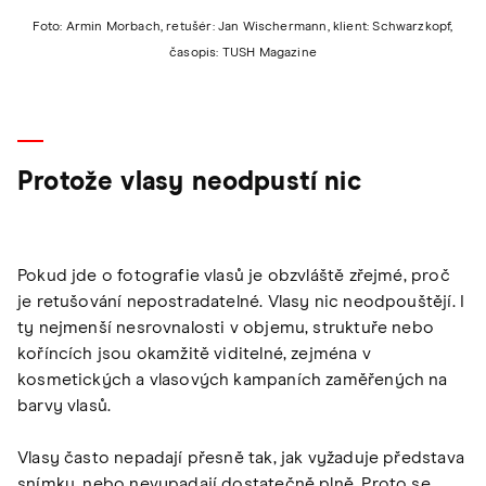
Foto: Armin Morbach, retušér: Jan Wischermann, klient: Schwarzkopf,
časopis: TUSH Magazine
Protože vlasy neodpustí nic
Pokud jde o fotografie vlasů je obzvláště zřejmé, proč
je retušování nepostradatelné. Vlasy nic neodpouštějí. I
ty nejmenší nesrovnalosti v objemu, struktuře nebo
koříncích jsou okamžitě viditelné, zejména v
kosmetických a vlasových kampaních zaměřených na
barvy vlasů.
Vlasy často nepadají přesně tak, jak vyžaduje představa
snímku, nebo nevypadají dostatečně plně. Proto se