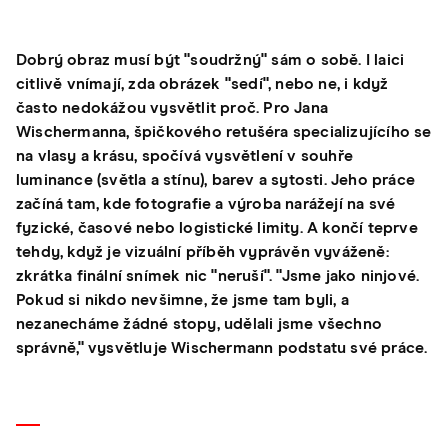
Dobrý obraz musí být "soudržný" sám o sobě. I laici
citlivě vnímají, zda obrázek "sedí", nebo ne, i když
často nedokážou vysvětlit proč. Pro Jana
Wischermanna, špičkového retušéra specializujícího se
na vlasy a krásu, spočívá vysvětlení v souhře
luminance (světla a stínu), barev a sytosti. Jeho práce
začíná tam, kde fotografie a výroba narážejí na své
fyzické, časové nebo logistické limity. A končí teprve
tehdy, když je vizuální příběh vyprávěn vyváženě:
zkrátka finální snímek nic "neruší". "Jsme jako ninjové.
Pokud si nikdo nevšimne, že jsme tam byli, a
nezanecháme žádné stopy, udělali jsme všechno
správně," vysvětluje Wischermann podstatu své práce.