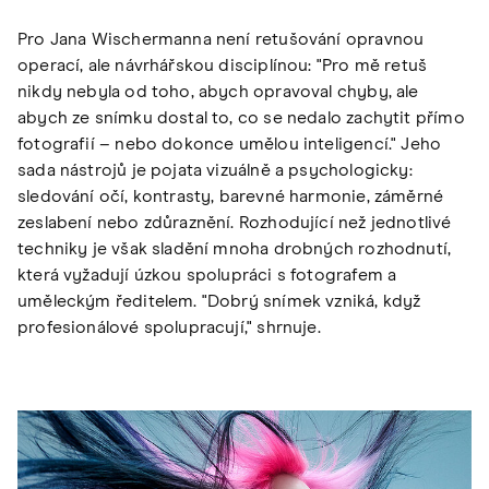
Pro Jana Wischermanna není retušování opravnou
operací, ale návrhářskou disciplínou: "Pro mě retuš
nikdy nebyla od toho, abych opravoval chyby, ale
abych ze snímku dostal to, co se nedalo zachytit přímo
fotografií – nebo dokonce umělou inteligencí." Jeho
sada nástrojů je pojata vizuálně a psychologicky:
sledování očí, kontrasty, barevné harmonie, záměrné
zeslabení nebo zdůraznění. Rozhodující než jednotlivé
techniky je však sladění mnoha drobných rozhodnutí,
která vyžadují úzkou spolupráci s fotografem a
uměleckým ředitelem. "Dobrý snímek vzniká, když
profesionálové spolupracují," shrnuje.