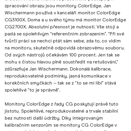
zpracování obrazu jsou monitory ColorEdge. Jan
Wischermann používá v kanceláři monitor ColorEdge
CG3100X. Doma a u svého týmu má monitor ColorEdge
CG2700X. Absolutní přesnost je nutností. Vše stojí a
padá se spolehlivým "referenčním zobrazením". "Při své
tvůrčí práci se nechci ptát sám sebe, zda to, co vidím
na monitoru, skutečně odpovídá obrazovému souboru.
Od svých nástrojů očekávám 100 procent. Jen tak se
mohu s čistou hlavou plně soustředit na retušování,"
zdůrazňuje Jan Wischermann. Dokonalá kalibrace,
reprodukovatelné podmínky, jasná komunikace v
korekčních smyčkách – tak se z "to se mi líbí" stává
spolehlivé "to je správně".
Monitory ColorEdge z řady CG poskytují právě tuto
jistotu. Spolehlivé, reprodukovatelné a trvale stabilní
bez nutnosti další údržby. Díky integrovaným
kalibračním senzorům se monitory CG ColorEdge v