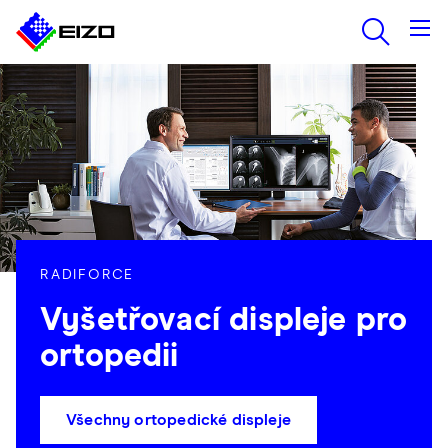
RADIFORCE
Vyšetřovací displeje pro
ortopedii
Všechny ortopedické displeje