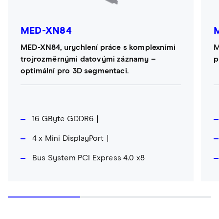
MED-XN84
MED-XN84, urychlení práce s komplexními
M
trojrozměrnými datovými záznamy –
p
optimální pro 3D segmentaci.
16 GByte GDDR6
4 x Mini DisplayPort
Bus System PCI Express 4.0 x8