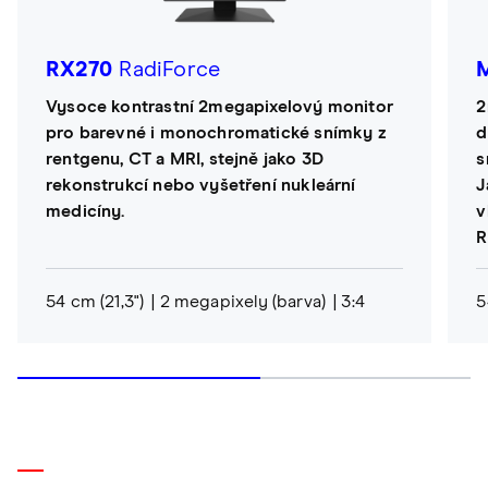
RX270
RadiForce
Vysoce kontrastní 2megapixelový monitor
2
pro barevné i monochromatické snímky z
d
rentgenu, CT a MRI, stejně jako 3D
s
rekonstrukcí nebo vyšetření nukleární
J
medicíny.
v
R
54 cm (21,3")
2 megapixely (barva)
3:4
5