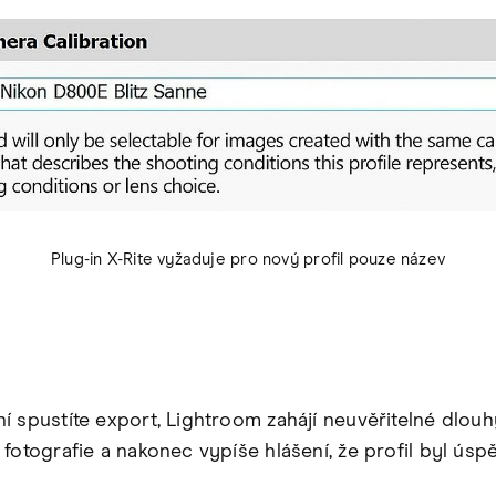
Plug-in X-Rite vyžaduje pro nový profil pouze název
í spustíte export, Lightroom zahájí neuvěřitelné dlou
 fotografie a nakonec vypíše hlášení, že profil byl úsp