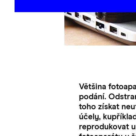
Většina fotoap
podání. Odstran
toho získat ne
účely, kupříkla
reprodukovat u