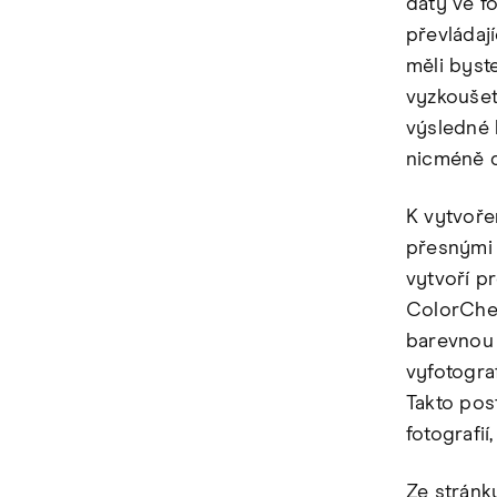
daty ve f
převládají
měli byst
vyzkoušet 
výsledné 
nicméně d
K vytvoře
přesnými 
vytvoří p
ColorChec
barevnou 
vyfotogra
Takto pos
fotografií
Ze stránk