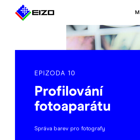
M
EPIZODA 10
Profilování
fotoaparátu
Správa barev pro fotografy