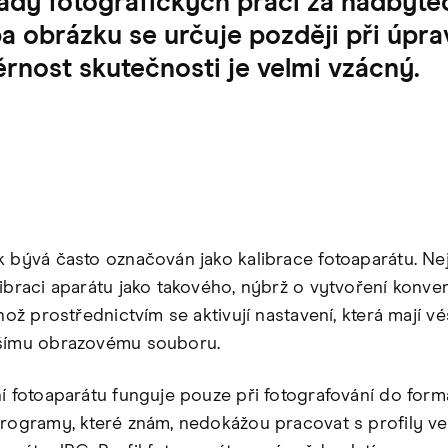
řady fotografických prací za nadbyte
 obrázku se určuje později při úpr
rnost skutečnosti je velmi vzácný.
k bývá často označován jako kalibrace fotoaparátu. Ne
libraci aparátu jako takového, nýbrž o vytvoření konve
ehož prostřednictvím se aktivují nastavení, která mají vé
jšímu obrazovému souboru.
ní fotoaparátu funguje pouze při fotografování do for
programy, které znám, nedokážou pracovat s profily ve