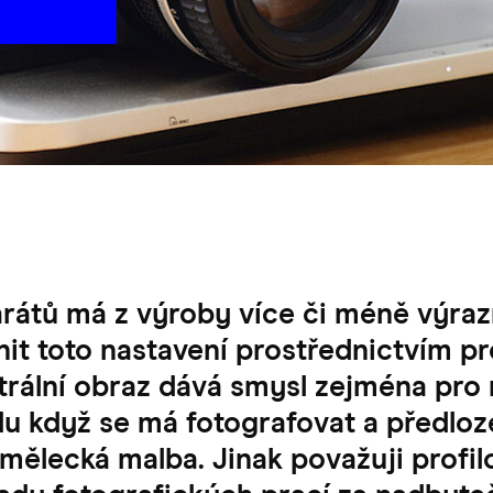
arátů má z výroby více či méně výra
it toto nastavení prostřednictvím pr
utrální obraz dává smysl zejména pro
du když se má fotografovat a předloz
mělecká malba. Jinak považuji profil