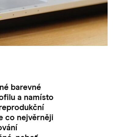
zné barevné
ofilu a namísto
 reprodukční
e co nejvěrněji
ování