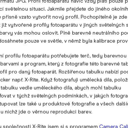
ormátu JPG. Profil fotoaparátu navíc vždy platí pouze 
cí světelnou situaci. Jakmile přejdete do jiného okolníh
e přísně vzato vytvořit nový profil. Pochopitelně je zd
již vytvořené profily fotoaparátu v jiných světelných s
barvy vás mohou oslovit. Plně barevně neutrálního po
osáhnete pouze ve světle, v němž byla kalibrace pro
ní profilu fotoaparátu potřebujete terč, tedy barevnou
barvami a program, který z fotografie této barevné ta
rofil pro daný fotoaparát. Rozšířenou tabulku nabízí p
ker např. X-Rite. Když fotografuji umělecká díla, polo
tabulku vedle uměleckého díla, abych mohl tabulku
fovat v týchž světelných podmínkách, v jakých fotografu
tupovat lze také u produktové fotografie a všech další
, u nichž jde o věrnou reprodukci barev.
y společnosti X-Rite jsem si s programem
Camera Cali