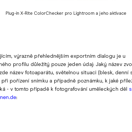
Plug-in X-Rite ColorChecker pro Lightroom a jeho aktivace
jícím, výrazně přehlednějším exportním dialogu je u
ého profilu důležitý pouze jeden údaj: Jaký název zvol
de název fotoaparátu, světelnou situaci (blesk, denní s
.) při pořízení snímku a případně poznámku, k jaké přílež
niká - v tomto případě k fotografování uměleckých děl
s
onen.de
: