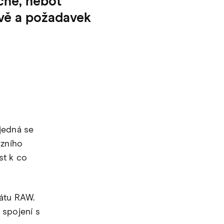
čné, neboť
avě a požadavek
jedná se
rzního
st k co
mátu RAW.
 spojení s