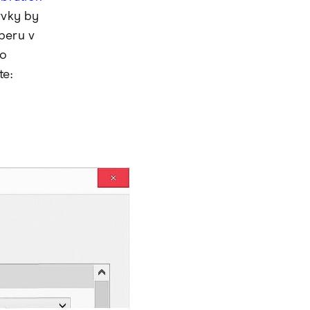
rvky by
beru v
to
te: