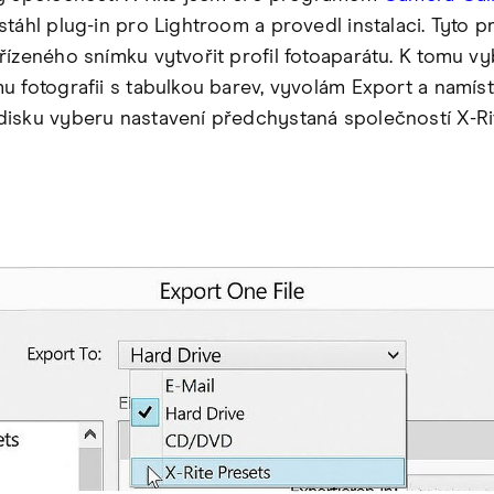
stáhl plug-in pro Lightroom a provedl instalaci. Tyto p
řízeného snímku vytvořit profil fotoaparátu. K tomu vy
u fotografii s tabulkou barev, vyvolám Export a namís
isku vyberu nastavení předchystaná společností X-Ri