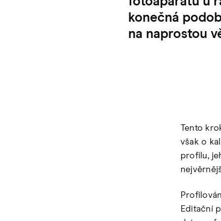
fotoaparátu u 
konečná podoba
na naprostou vě
Tento kro
však o ka
profilu, j
nejvěrně
Profilová
Editační 