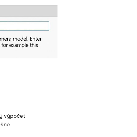
hý výpočet
ěšně