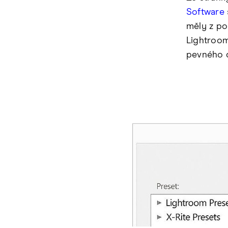
Software
měly z po
Lightroom
pevného d