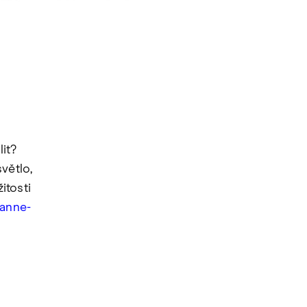
it?
větlo,
itosti
anne-