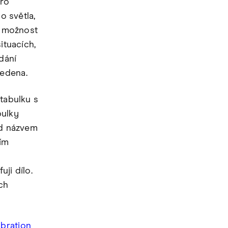
pro
o světla,
e možnost
ituacích,
dání
vedena.
 tabulku s
bulky
od názvem
žím
ji dílo.
ch
bration