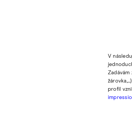
V následu
jednoduch
Zadávám z
žárovka,..
profil vz
impressi