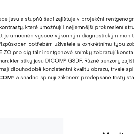
ce jasu a stupňů šedi zajišťuje v projekční rentgenogra
ontrasty, které umožňují i nejjemnější prokreslení stru
ekt je umocněn vysoce výkonným diagnostickým monit
přizpůsoben potřebám uživatele a konkrétnímu typu zob
EIZO pro digitální rentgenové snímky zobrazují konstan
arakteristiky jasu DICOM® GSDF. Různé senzory zajišťu
ají dlouhodobě konzistentní kvalitu obrazu, trvale spl
ICOM®
a snadno splňují zákonem předepsané testy stál