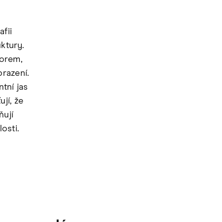
fii
ktury.
orem,
razení.
tní jas
jí, že
ňují
osti.