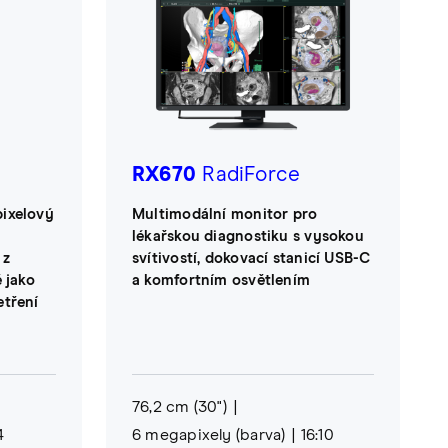
RX670
RadiForce
ixelový
Multimodální monitor pro
lékařskou diagnostiku s vysokou
 z
svítivostí, dokovací stanicí USB-C
 jako
a komfortním osvětlením
etření
76,2 cm (30")
4
6 megapixely (barva)
16:10