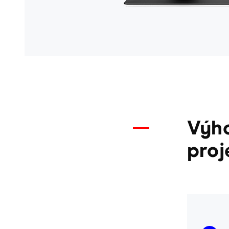
Výho
proj