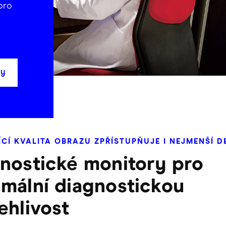
pro
ry
CÍ KVALITA OBRAZU ZPŘÍSTUPŇUJE I NEJMENŠÍ D
nostické monitory pro
mální diagnostickou
ehlivost