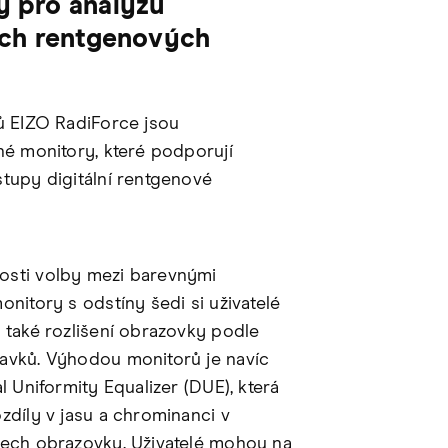
y pro analýzu
ích rentgenových
ů EIZO RadiForce jsou
né monitory, které podporují
tupy digitální rentgenové
sti volby mezi barevnými
onitory s odstíny šedi si uživatelé
 také rozlišení obrazovky podle
avků. Výhodou monitorů je navíc
l Uniformity Equalizer (DUE), která
zdíly v jasu a chrominanci v
tech obrazovky. Uživatelé mohou na