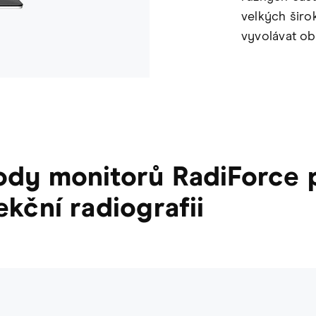
velkých širo
vyvolávat ob
dy monitorů RadiForce 
ekční radiografii