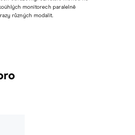
koúhlých monitorech paralelně
razy různých modalit.
pro