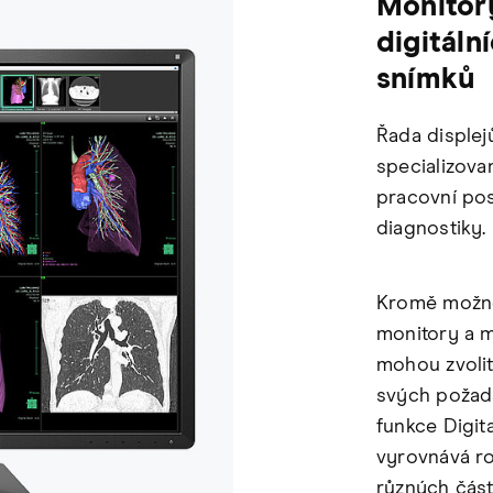
Monitor
digitáln
snímků
Řada displej
specializova
pracovní pos
diagnostiky.
Kromě možno
monitory a m
mohou zvolit
svých požad
funkce Digita
vyrovnává ro
různých čás