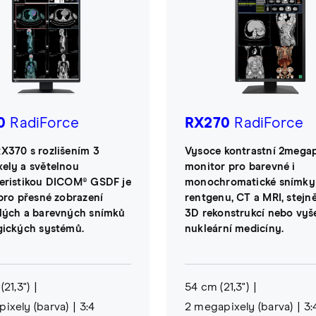
0
RadiForce
RX270
RadiForce
X370 s rozlišením 3
Vysoce kontrastní 2megap
ely a světelnou
monitor pro barevné i
eristikou DICOM® GSDF je
monochromatické snímky
 pro přesné zobrazení
rentgenu, CT a MRI, stejně
lých a barevných snímků
3D rekonstrukcí nebo vyš
gických systémů.
nukleární medicíny.
(21,3")
54 cm (21,3")
ixely (barva)
3:4
2 megapixely (barva)
3: