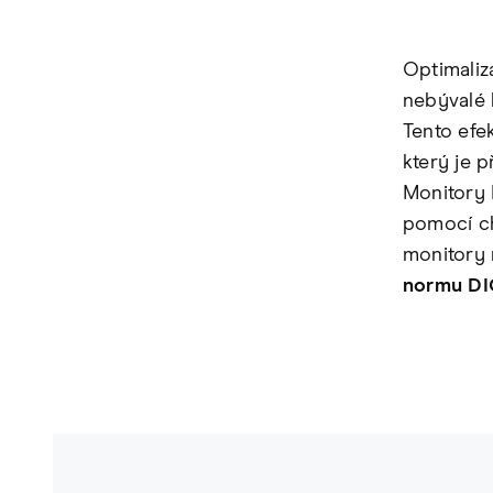
Optimaliza
nebývalé k
Tento ef
který je 
Monitory 
pomocí ch
monitory m
normu D