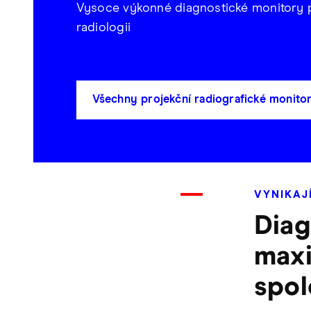
Vysoce výkonné diagnostické monitory 
radiologii
Všechny projekční radiografické monito
VYNIKAJÍ
Diag
maxi
spol