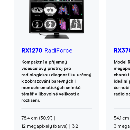
RX1270
RadiForce
RX37
Kompaktní a příjemný
Model R
víceúčelový přístroj pro
megapix
radiologickou diagnostiku určený
charakt
k zobrazování barevných i
ideální
monochromatických snímků
černobí
téměř v libovolné velikosti a
radiolo
rozlišení.
78,4 cm (30,9")
54,1 cm 
12 megapixely (barva)
3:2
3 megap