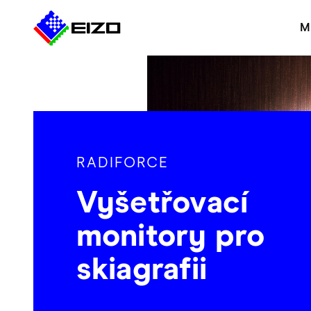
M
RADIFORCE
Vyšetřovací
monitory pro
skiagrafii