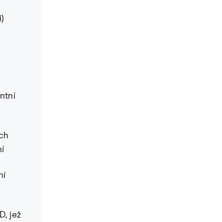
i)
ntní
ích
ní
ní
D, jež