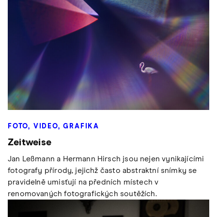
FOTO, VIDEO, GRAFIKA
Zeitweise
Jan Leßmann a Hermann Hirsch jsou nejen vynikajícími
fotografy přírody, jejichž často abstraktní snímky se
pravidelně umisťují na předních místech v
renomovaných fotografických soutěžích.