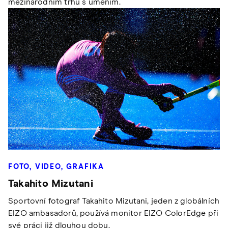
mezinárodním trhu s uměním.
FOTO, VIDEO, GRAFIKA
Takahito Mizutani
Sportovní fotograf Takahito Mizutani, jeden z globálních
EIZO ambasadorů, používá monitor EIZO ColorEdge při
své práci již dlouhou dobu.