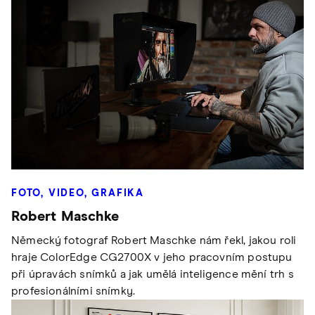
FOTO, VIDEO, GRAFIKA
Robert Maschke
Německý fotograf Robert Maschke nám řekl, jakou roli
hraje ColorEdge CG2700X v jeho pracovním postupu
při úpravách snímků a jak umělá inteligence mění trh s
profesionálními snímky.