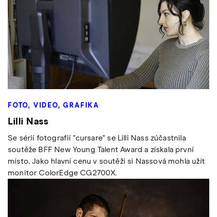
FOTO, VIDEO, GRAFIKA
Lilli Nass
Se sérií fotografií "cursare" se Lilli Nass zúčastnila
soutěže BFF New Young Talent Award a získala první
místo. Jako hlavní cenu v soutěži si Nassová mohla užít
monitor ColorEdge CG2700X.