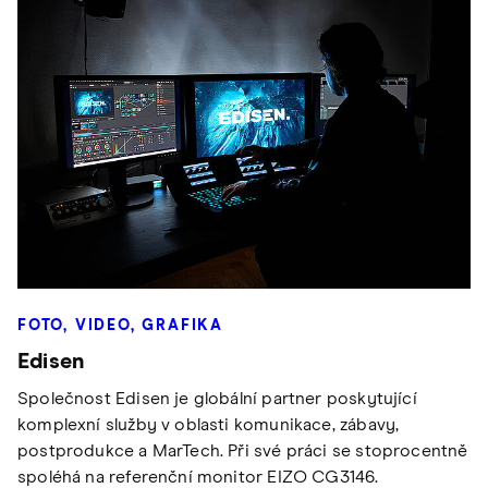
FOTO, VIDEO, GRAFIKA
Edisen
Společnost Edisen je globální partner poskytující
komplexní služby v oblasti komunikace, zábavy,
postprodukce a MarTech. Při své práci se stoprocentně
spoléhá na referenční monitor EIZO CG3146.