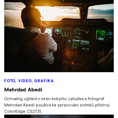
FOTO, VIDEO, GRAFIKA
Mehrdad Abedi
Úchvatný výhled z oken kokpitu: Letuška a fotograf
Mehrdad Abedi používá ke zpracování snímků přístroj
ColorEdge CS2731.